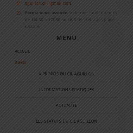
aguillon.cil@gmail.com
Permanence assurée
le dernier lundi du mois
de 16h30 à 17h30 au club des retraités place
Chabre
MENU
ACCUEIL
INFOS
A PROPOS DU CIL AGUILLON
INFORMATIONS PRATIQUES
ACTUALITE
LES STATUTS DU CIL AGUILLON