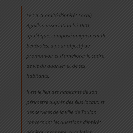
CONTACT
Le CIL (Comité d’intérêt Local)
Aguillon association loi 1901,
apolitique, composé uniquement de
bénévoles, a pour objectif de
promouvoir et d’améliorer le cadre
de vie du quartier et de ses
habitants.
Il est le lien des habitants de son
périmètre auprès des élus locaux et
des services de la ville de Toulon
concernant les questions d’intérêt
général : propreté, circulation,