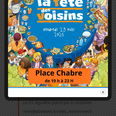
Plus largement, pour les personnes
qui n’ont pas encore adhéré, une
publication est faite dans le
quotidien Var Matin.
A l’occasion d’une Assemblée
Générale, les responsables des
pouvoirs publics et les élus présents
apportent des précisions
directement aux adhérents, en
fonction de leur délégation.
Le CIL Aguillon participe à certaines
manifestations locales, notamment