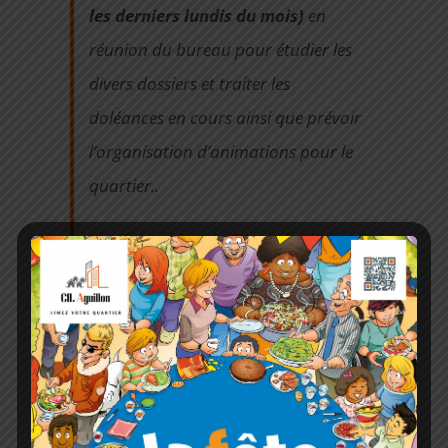
les derniers lundis du mois)
en
réunion du bureau pour étudier les
divers dossiers et traiter les
doléances en cours ainsi que prévoir
l’organisation d’animations pour le
quartier..
Une fois par an, le CIL se réunit en
Assemblée Générale ordinaire. Pour
cette occasion, les adhérents
reçoivent une convocation ainsi que
l’ordre du jour conformément aux
statuts.