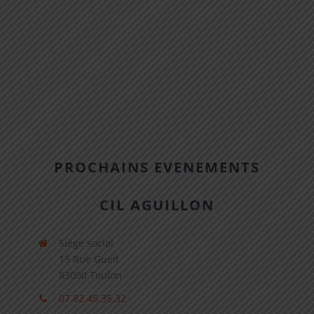
PROCHAINS EVENEMENTS
CIL AGUILLON
Siège social
15 Rue Gueit
83000 Toulon
07.82.45.35.32