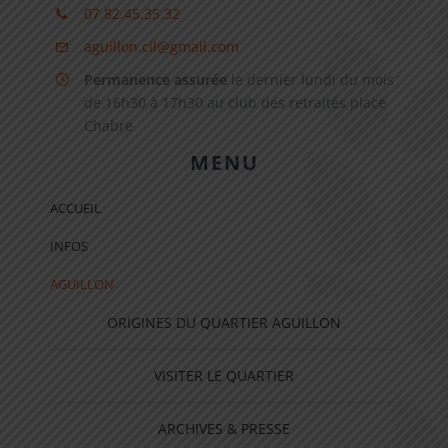
07.82.45.35.32
aguillon.cil@gmail.com
Permanence assurée
le dernier lundi du mois
de 16h30 à 17h30 au club des retraités place
Chabre
MENU
ACCUEIL
INFOS
AGUILLON
ORIGINES DU QUARTIER AGUILLON
VISITER LE QUARTIER
ARCHIVES & PRESSE