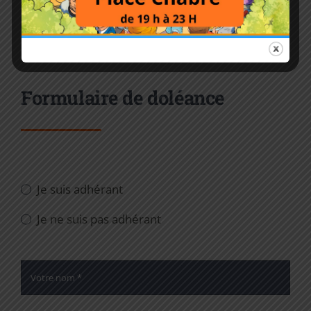
animations dès lors que celles-ci sont considérées
comme participant à la prospérité et à l’agrément
du quartier .
Formulaire de doléance
Je suis adhérant
Je ne suis pas adhérant