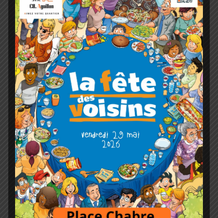
quotidien Var Matin.
A l’occasion d’une Assemblée Générale, les
responsables des pouvoirs publics et les élus
présents apportent des précisions directement
aux adhérents, en fonction de leur délégation.
Le CIL Aguillon participe à certaines
manifestations locales, notamment les fêtes
traditionnelles ou patriotiques. Le CIL a aussi la
volonté de créer un lien de convivialité dans le
quartier par l’organisation de vide-greniers, de
journées découvertes dans la ville de Toulon, de
conférences, de fête de quartier et de divers