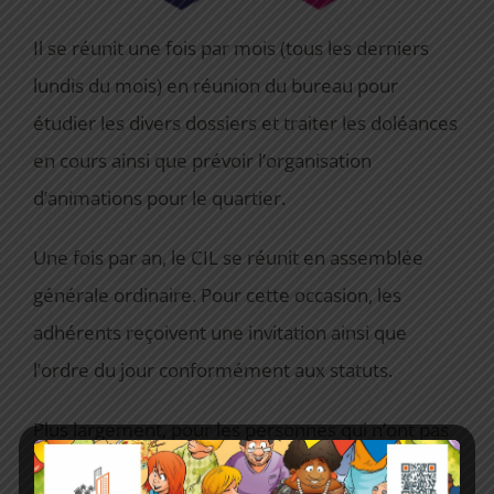
Il se réunit une fois par mois (tous les derniers
lundis du mois) en réunion du bureau pour
étudier les divers dossiers et traiter les doléances
en cours ainsi que prévoir l’organisation
d’animations pour le quartier.
Une fois par an, le CIL se réunit en assemblée
générale ordinaire. Pour cette occasion, les
adhérents reçoivent une invitation ainsi que
l’ordre du jour conformément aux statuts.
Plus largement, pour les personnes qui n’ont pas
encore adhéré, une publication est faite dans le