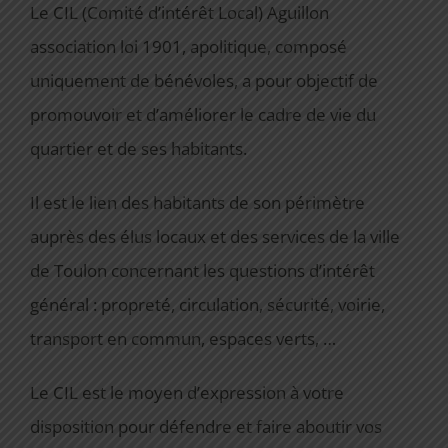
Le CIL (Comité d’intérêt Local) Aguillon
CONTACT
association loi 1901, apolitique, composé
uniquement de bénévoles, a pour objectif de
promouvoir et d’améliorer le cadre de vie du
quartier et de ses habitants.
Il est le lien des habitants de son périmètre
auprès des élus locaux et des services de la ville
de Toulon concernant les questions d’intérêt
général : propreté, circulation, sécurité, voirie,
transport en commun, espaces verts, …
Le CIL est le moyen d’expression à votre
disposition pour défendre et faire aboutir vos